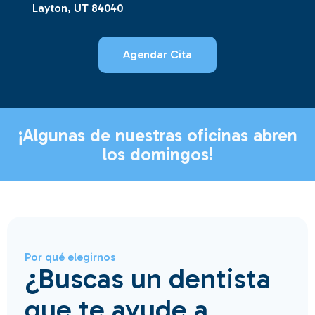
Layton, UT 84040
Agendar Cita
¡Algunas de nuestras oficinas abren
los domingos!
Por qué elegirnos
¿Buscas un dentista
que te ayude a