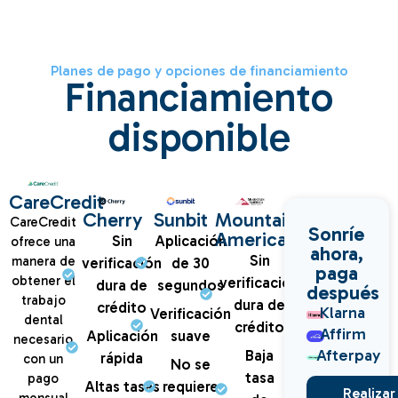
Planes de pago y opciones de financiamiento
Financiamiento
disponible
CareCredit
Cherry
Sunbit
Mountain
CareCredit
Sonríe
America
Sin
Aplicación
ofrece una
ahora,
Sin
manera de
verificación
de 30
paga
obtener el
verificación
dura de
segundos
después
trabajo
dura de
crédito
Klarna
Verificación
dental
crédito
Affirm
Aplicación
suave
necesario
Afterpay
Baja
rápida
con un
No se
tasa
pago
Altas tasas
requiere
Realizar
mensual